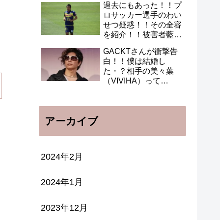
過去にもあった！！プ
ロサッカー選手のわい
せつ疑惑！！その全容
を紹介！！被害者藍田
未央さんの言い分！！
GACKTさんが衝撃告
白！！僕は結婚し
た・？相手の美々葉
（VIVIHA）って
誰？！！
アーカイブ
2024年2月
2024年1月
2023年12月