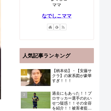
なでしこママ
人気記事ランキング
【柄本佑】・【安藤サ
クラ】の家系図が豪華
すぎ！！！
過去にもあった！！プ
ロサッカー選手のわい
せつ疑惑！！その全容
を紹介！！被害者藍田