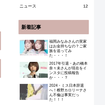
ニュース
12
新着記事
福岡みなみさんの実家
はお金持ちなの？ご家
族を追ってみ
た・・・！
2017年引退・あの橋本
奈々未さんが現在をイ
ンスタに投稿報告
か・・・？
2024・ミス日本辞退
へ！椎野カロリーナさ
ん不倫は事実だっ
た！！！