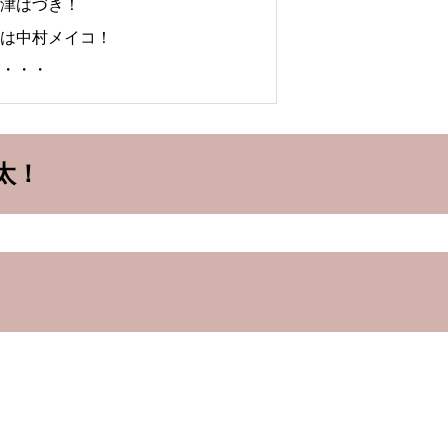
神津はづき！
親は中村メイコ！
歴・・・
太！