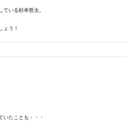
している杉本哲太。
しょう！
。
ていたことも・・・