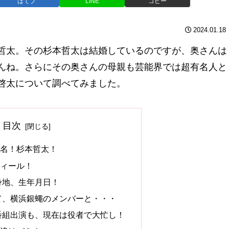
はてブ
LINE
コピー
2024.01.18
哲太。その杉本哲太は結婚しているのですが、奥さんは
んね。さらにその奥さんの母親も芸能界では超有名人と
啓太について調べてみました。
目次
有名！杉本哲太！
フィール！
身地、生年月日！
て、横浜銀蠅のメンバーと・・・
番組出演も、現在は役者で大忙し！