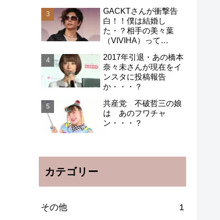
未央さんの言い分！！
GACKTさんが衝撃告
白！！僕は結婚し
た・？相手の美々葉
（VIVIHA）って
誰？！！
2017年引退・あの橋本
奈々未さんが現在をイ
ンスタに投稿報告
か・・・？
共産党 不破哲三の娘
は あのフワチャ
ン・・・？
カテゴリー
その他
1