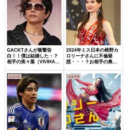
GACKTさんが衝撃告
2024年ミス日本の椎野カ
白！！僕は結婚した・？
ロリーナさんに不倫疑
相手の美々葉（VIVIHA）
惑・・・？お相手の奥様
って誰？！！
の悲痛！！
ニュース
ニュース