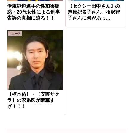
伊東純也選手の性加害疑
【セクシー田中さん】の
惑・20代女性による刑事
芦原妃名子さん、相沢智
告訴の真相に迫る！！
子さんに何があっ
た！！！
ニュース
【柄本佑】・【安藤サク
ラ】の家系図が豪華す
ぎ！！！