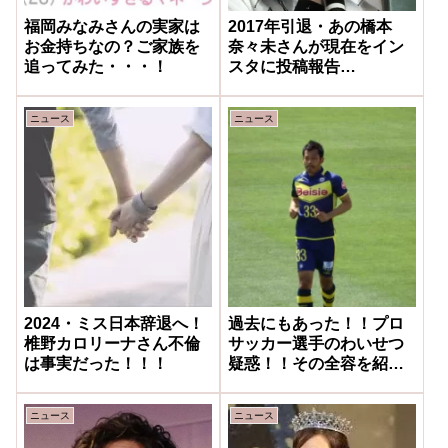
福岡みなみさんの実家は
2017年引退・あの橋本
お金持ちなの？ご家族を
奈々未さんが現在をイン
追ってみた・・・！
スタに投稿報告
か・・・？
ニュース
ニュース
2024・ミス日本辞退へ！
過去にもあった！！プロ
椎野カロリーナさん不倫
サッカー選手のわいせつ
は事実だった！！！
疑惑！！その全容を紹
介！！被害者藍田未央さ
んの言い分！！
ニュース
ニュース