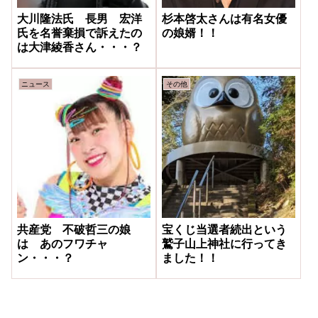
大川隆法氏 長男 宏洋
杉本啓太さんは有名女優
氏を名誉棄損で訴えたの
の娘婿！！
は大津綾香さん・・・？
ニュース
その他
共産党 不破哲三の娘
宝くじ当選者続出という
は あのフワチャ
鷲子山上神社に行ってき
ン・・・？
ました！！